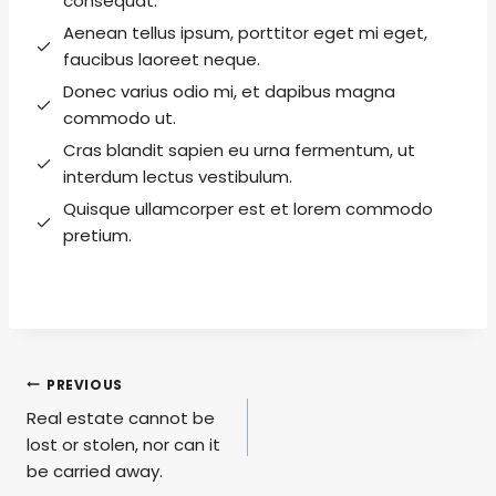
consequat.
Aenean tellus ipsum, porttitor eget mi eget,
faucibus laoreet neque.
Donec varius odio mi, et dapibus magna
commodo ut.
Cras blandit sapien eu urna fermentum, ut
interdum lectus vestibulum.
Quisque ullamcorper est et lorem commodo
pretium.
Post
PREVIOUS
Real estate cannot be
navigation
lost or stolen, nor can it
be carried away.