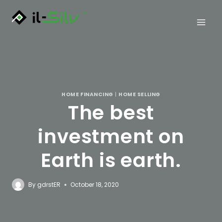
Skip
to
content
HOME FINANCING
|
HOME SELLING
The best
investment on
Earth is earth.
By
gdrstER
October 18, 2020